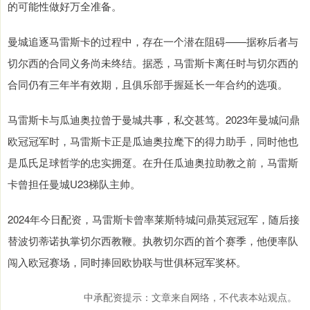
的可能性做好万全准备。
曼城追逐马雷斯卡的过程中，存在一个潜在阻碍——据称后者与
切尔西的合同义务尚未终结。据悉，马雷斯卡离任时与切尔西的
合同仍有三年半有效期，且俱乐部手握延长一年合约的选项。
马雷斯卡与瓜迪奥拉曾于曼城共事，私交甚笃。2023年曼城问鼎
欧冠冠军时，马雷斯卡正是瓜迪奥拉麾下的得力助手，同时他也
是瓜氏足球哲学的忠实拥趸。在升任瓜迪奥拉助教之前，马雷斯
卡曾担任曼城U23梯队主帅。
2024年今日配资，马雷斯卡曾率莱斯特城问鼎英冠冠军，随后接
替波切蒂诺执掌切尔西教鞭。执教切尔西的首个赛季，他便率队
闯入欧冠赛场，同时捧回欧协联与世俱杯冠军奖杯。
中承配资提示：文章来自网络，不代表本站观点。