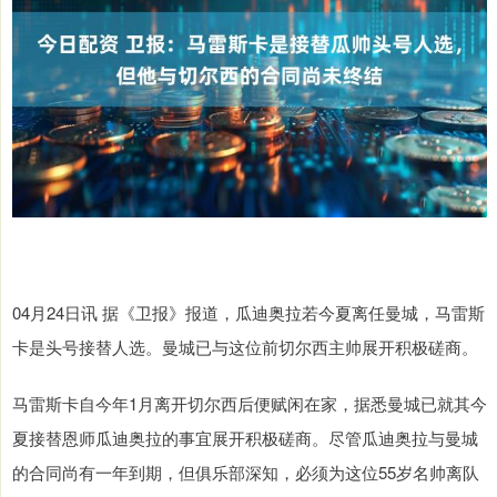
04月24日讯 据《卫报》报道，瓜迪奥拉若今夏离任曼城，马雷斯
卡是头号接替人选。曼城已与这位前切尔西主帅展开积极磋商。
马雷斯卡自今年1月离开切尔西后便赋闲在家，据悉曼城已就其今
夏接替恩师瓜迪奥拉的事宜展开积极磋商。尽管瓜迪奥拉与曼城
的合同尚有一年到期，但俱乐部深知，必须为这位55岁名帅离队