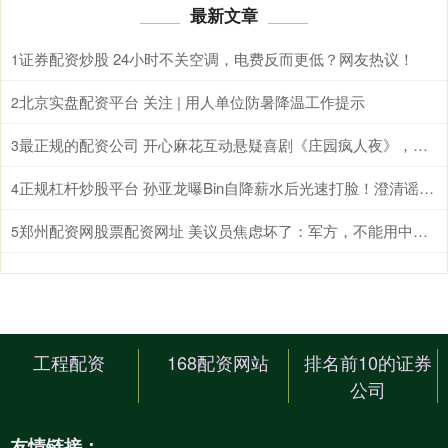
最新文章
证券配资炒股 24小时不关空调，电费反而更低？网友热议！
1
北京实盘配资平台 关注 | 用人单位防暑降温工作提示
2
最正规的配资公司 开心麻花互动悬疑喜剧《庄园疯人夜》，邀你即刻入局！
3
正规杠杆炒股平台 孙亚龙曝Bin自降薪水后光速打脸！澄清谣言Bin不离队
4
郑州配资网股票配资网址 美议员焦虑坏了：军方，不能用中国的
5
工程配资
168配资网站
排名前10的证券
公司
友情链接：